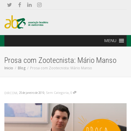
MENU
Prosa com Zootecnista: Mário Manso
Inicio
Blog
Prosa com Zootecnista: Mário Manso
,
,
,
Sem Categoria
0
DIRCOM
25 de janeiro de 2019