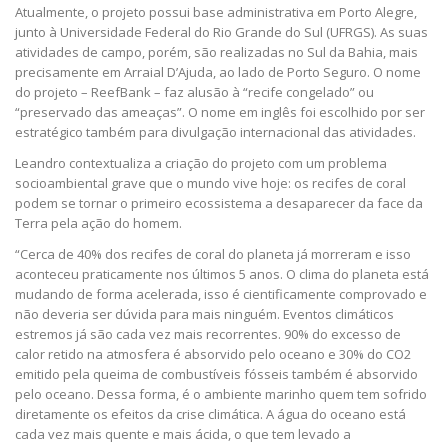
Atualmente, o projeto possui base administrativa em Porto Alegre,
junto à Universidade Federal do Rio Grande do Sul (UFRGS). As suas
atividades de campo, porém, são realizadas no Sul da Bahia, mais
precisamente em Arraial D’Ajuda, ao lado de Porto Seguro. O nome
do projeto – ReefBank – faz alusão à “recife congelado” ou
“preservado das ameaças”. O nome em inglês foi escolhido por ser
estratégico também para divulgação internacional das atividades.
Leandro contextualiza a criação do projeto com um problema
socioambiental grave que o mundo vive hoje: os recifes de coral
podem se tornar o primeiro ecossistema a desaparecer da face da
Terra pela ação do homem.
“Cerca de 40% dos recifes de coral do planeta já morreram e isso
aconteceu praticamente nos últimos 5 anos. O clima do planeta está
mudando de forma acelerada, isso é cientificamente comprovado e
não deveria ser dúvida para mais ninguém. Eventos climáticos
estremos já são cada vez mais recorrentes. 90% do excesso de
calor retido na atmosfera é absorvido pelo oceano e 30% do CO2
emitido pela queima de combustíveis fósseis também é absorvido
pelo oceano. Dessa forma, é o ambiente marinho quem tem sofrido
diretamente os efeitos da crise climática. A água do oceano está
cada vez mais quente e mais ácida, o que tem levado a