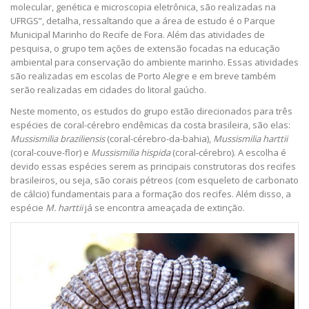
molecular, genética e microscopia eletrônica, são realizadas na
UFRGS”, detalha, ressaltando que a área de estudo é o Parque
Municipal Marinho do Recife de Fora. Além das atividades de
pesquisa, o grupo tem ações de extensão focadas na educação
ambiental para conservação do ambiente marinho. Essas atividades
são realizadas em escolas de Porto Alegre e em breve também
serão realizadas em cidades do litoral gaúcho.
Neste momento, os estudos do grupo estão direcionados para três
espécies de coral-cérebro endêmicas da costa brasileira, são elas:
Mussismilia braziliensis
(coral-cérebro-da-bahia),
Mussismilia harttii
(coral-couve-flor) e
Mussismilia hispida
(coral-cérebro). A escolha é
devido essas espécies serem as principais construtoras dos recifes
brasileiros, ou seja, são corais pétreos (com esqueleto de carbonato
de cálcio) fundamentais para a formação dos recifes. Além disso, a
espécie
M. harttii
já se encontra ameaçada de extinção.