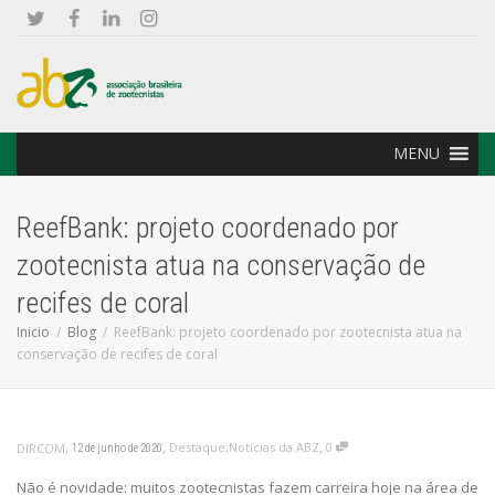
MENU
ReefBank: projeto coordenado por
zootecnista atua na conservação de
recifes de coral
Inicio
Blog
ReefBank: projeto coordenado por zootecnista atua na
conservação de recifes de coral
,
,
,
Destaque
,
Notícias da ABZ
0
DIRCOM
12 de junho de 2020
Não é novidade: muitos zootecnistas fazem carreira hoje na área de