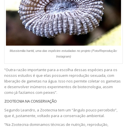
Mussismilia harttii, uma das espécies estudadas no projeto (Foto/Reprodução:
Instagram)
“Outra razão importante para a escolha dessas espécies para os
nossos estudos é que elas possuem reprodução sexuada, com
liberação de gametas na água. Isso nos permite coletar os gametas
e desenvolver inúmeros experimentos de biotecnologia, assim
como já fazíamos com peixes”.
ZOOTECNIA NA CONSERVAÇÃO
Segundo Leandro, a Zootecnia tem um “ângulo pouco percebido”,
que é, justamente, voltado para a conservação ambiental.
“Na Zootecnia dominamos técnicas de nutrição, reprodução,