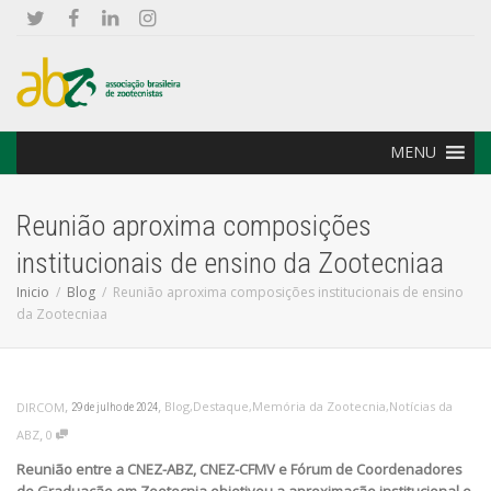
MENU
Reunião aproxima composições
institucionais de ensino da Zootecniaa
Inicio
Blog
Reunião aproxima composições institucionais de ensino
da Zootecniaa
,
,
Blog
,
Destaque
,
Memória da Zootecnia
,
Notícias da
DIRCOM
29 de julho de 2024
,
ABZ
0
Reunião entre a CNEZ-ABZ, CNEZ-CFMV e Fórum de Coordenadores