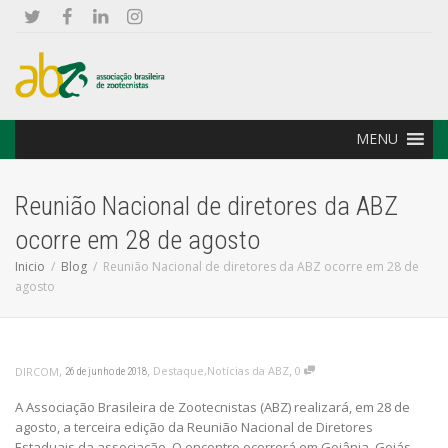
MENU
Reunião Nacional de diretores da ABZ
ocorre em 28 de agosto
Inicio
Blog
Reunião Nacional de diretores da ABZ ocorre em 28 de
agosto
,
,
,
Destaque
,
Notícias da ABZ
0
DIRCOM
26 de junho de 2018
A Associação Brasileira de Zootecnistas (ABZ) realizará, em 28 de
agosto, a terceira edição da Reunião Nacional de Diretores
Estaduais da associação. O encontro ocorrerá em Goiânia, Goiás,