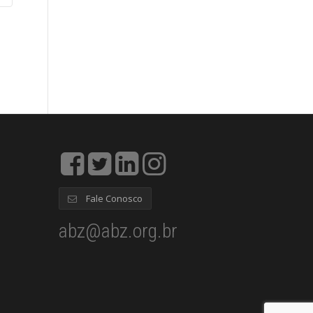
Fale Conosco
abz@abz.org.br