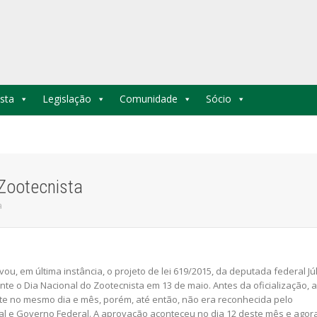
sta
Legislação
Comunidade
Sócio
 Zootecnista
a
u, em última instância, o projeto de lei 619/2015, da deputada federal Júl
ente o Dia Nacional do Zootecnista em 13 de maio. Antes da oficialização, a
e no mesmo dia e mês, porém, até então, não era reconhecida pelo
l e Governo Federal. A aprovação aconteceu no dia 12 deste mês e agor