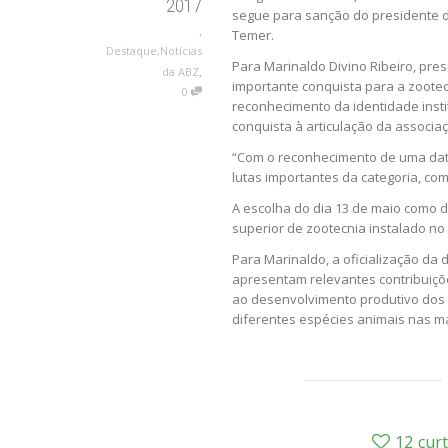
2017
segue para sanção do presidente d
,
Temer.
Destaque
,
Notícias
Para Marinaldo Divino Ribeiro, pres
,
da ABZ
importante conquista para a zootecn
0
reconhecimento da identidade insti
conquista à articulação da associa
“Com o reconhecimento de uma dat
lutas importantes da categoria, co
A escolha do dia 13 de maio como 
superior de zootecnia instalado no 
Para Marinaldo, a oficialização da
apresentam relevantes contribuiçõ
ao desenvolvimento produtivo dos
diferentes espécies animais nas m
12
cur