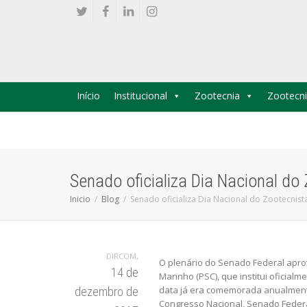
Início
Institucional
Zootecnia
Zootecni
Senado oficializa Dia Nacional do
Inicio
Blog
Senado oficializa Dia Nacional do Zootecnist
,
DIRCOM
O plenário do Senado Federal aprovo
14 de
Marinho (PSC), que institui oficialm
data já era comemorada anualment
dezembro de
Congresso Nacional, Senado Federa