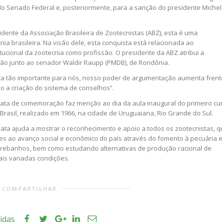
o Senado Federal e, posteriormente, para a sanção do presidente Michel
idente da Associação Brasileira de Zootecnistas (ABZ), esta é uma
ia brasileira. Na visão dele, esta conquista está relacionada ao
tucional da zootecnia como profissão. O presidente da ABZ atribui a
ção junto ao senador Waldir Raupp (PMDB), de Rondônia.
a tão importante para nós, nosso poder de argumentação aumenta frent
mo a criação do sistema de conselhos”.
data de comemoração faz menção ao dia da aula inaugural do primeiro cu
Brasil, realizado em 1966, na cidade de Uruguaiana, Rio Grande do Sul.
 data ajuda a mostrar o reconhecimento e apoio a todos os zootecnistas, 
es ao avanço social e econômico do país através do fomento à pecuária 
 rebanhos, bem como estudando alternativas de produção racional de
ais variadas condições.
COMPARTILHAR
tidas