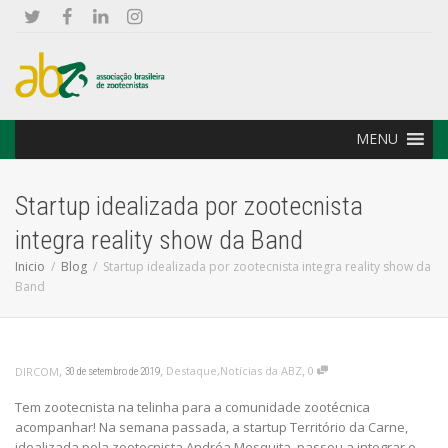
MENU
Startup idealizada por zootecnista
integra reality show da Band
Inicio
Blog
Startup idealizada por zootecnista integra reality show da
Band
,
,
,
Destaque
,
Notícias da ABZ
0
DIRCOM
30 de setembro de 2019
Tem zootecnista na telinha para a comunidade zootécnica
acompanhar! Na semana passada, a startup Território da Carne,
idealizada pela zootecnista Andréa Mesquita, passou a integrar o