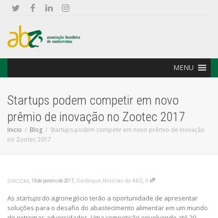
MENU
Startups podem competir em novo
prêmio de inovação no Zootec 2017
Inicio
Blog
Startups podem competir em novo prêmio de inovação
no Zootec 2017
,
,
,
Destaque
,
Notícias da ABZ
0
DIRCOM
19 de janeiro de 2017
As
startups
do agronegócio terão a oportunidade de apresentar
soluções para o desafio do abastecimento alimentar em um mundo
de extremas adversidades. Uma competição envolvendo até 20