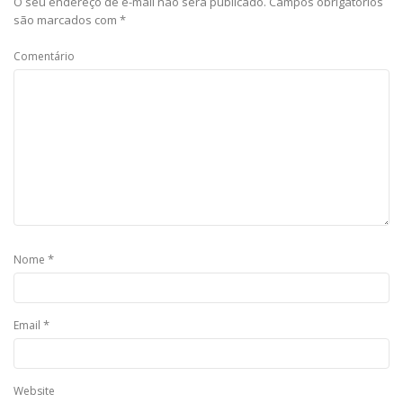
O seu endereço de e-mail não será publicado.
Campos obrigatórios
são marcados com
*
Comentário
*
Nome
*
Email
Website