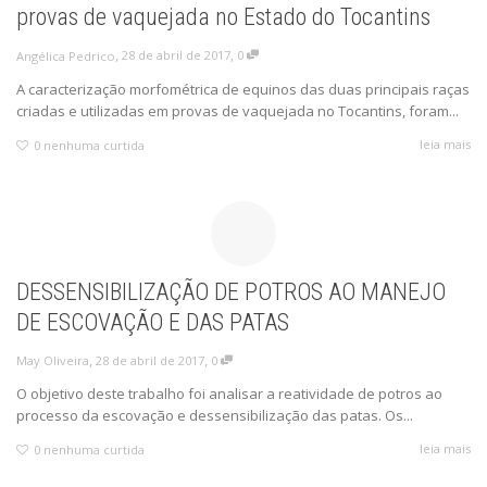
provas de vaquejada no Estado do Tocantins
,
,
28 de abril de 2017
0
Angélica Pedrico
A caracterização morfométrica de equinos das duas principais raças
criadas e utilizadas em provas de vaquejada no Tocantins, foram...
leia mais
0
nenhuma curtida
DESSENSIBILIZAÇÃO DE POTROS AO MANEJO
DE ESCOVAÇÃO E DAS PATAS
,
,
28 de abril de 2017
0
May Oliveira
O objetivo deste trabalho foi analisar a reatividade de potros ao
processo da escovação e dessensibilização das patas. Os...
leia mais
0
nenhuma curtida