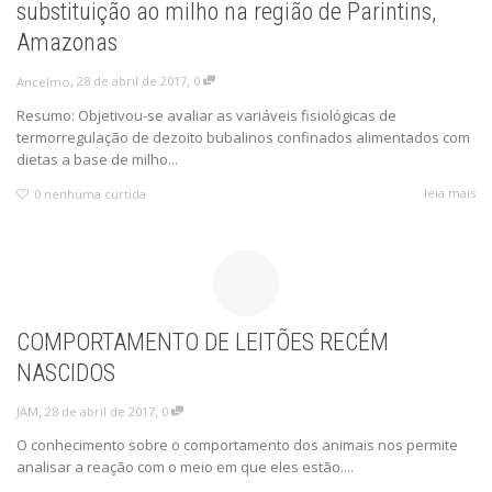
substituição ao milho na região de Parintins,
Amazonas
,
,
28 de abril de 2017
0
Ancelmo
Resumo: Objetivou-se avaliar as variáveis fisiológicas de
termorregulação de dezoito bubalinos confinados alimentados com
dietas a base de milho...
leia mais
0
nenhuma curtida
COMPORTAMENTO DE LEITÕES RECÉM
NASCIDOS
,
,
28 de abril de 2017
0
JAM
O conhecimento sobre o comportamento dos animais nos permite
analisar a reação com o meio em que eles estão....