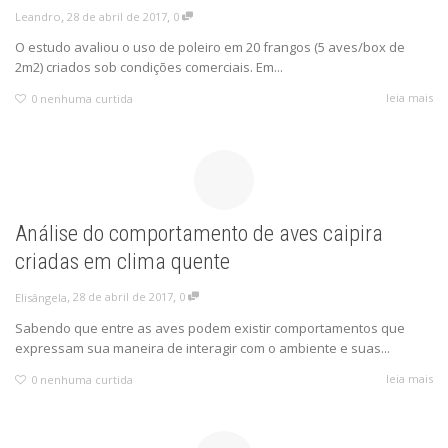
,
,
28 de abril de 2017
0
Leandro
O estudo avaliou o uso de poleiro em 20 frangos (5 aves/box de
2m2) criados sob condições comerciais. Em...
leia mais
0
nenhuma curtida
Análise do comportamento de aves caipira
criadas em clima quente
,
,
28 de abril de 2017
0
Elisângela
Sabendo que entre as aves podem existir comportamentos que
expressam sua maneira de interagir com o ambiente e suas...
leia mais
0
nenhuma curtida