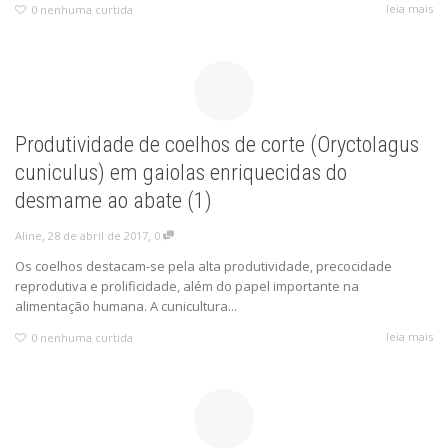
leia mais
0
nenhuma curtida
Produtividade de coelhos de corte (Oryctolagus
cuniculus) em gaiolas enriquecidas do
desmame ao abate (1)
,
,
28 de abril de 2017
0
Aline
Os coelhos destacam-se pela alta produtividade, precocidade
reprodutiva e prolificidade, além do papel importante na
alimentação humana. A cunicultura...
leia mais
0
nenhuma curtida