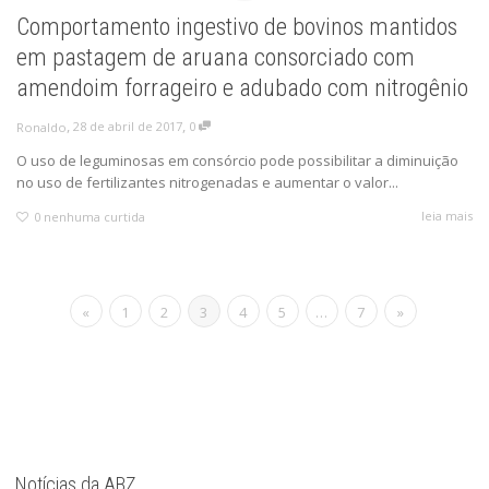
Comportamento ingestivo de bovinos mantidos
em pastagem de aruana consorciado com
amendoim forrageiro e adubado com nitrogênio
,
,
28 de abril de 2017
0
Ronaldo
O uso de leguminosas em consórcio pode possibilitar a diminuição
no uso de fertilizantes nitrogenadas e aumentar o valor...
leia mais
0
nenhuma curtida
«
1
2
3
4
5
…
7
»
Notícias da ABZ