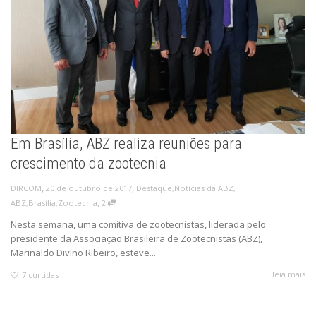
Em Brasília, ABZ realiza reuniões para
crescimento da zootecnia
,
,
20 de outubro de 2017
Destaque
,
Notícias da ABZ
,
DIRCOM
,
ABZ
,
Brasília
,
Zootecnia
2
Nesta semana, uma comitiva de zootecnistas, liderada pelo
presidente da Associação Brasileira de Zootecnistas (ABZ),
Marinaldo Divino Ribeiro, esteve...
leia mais
7
curtidas