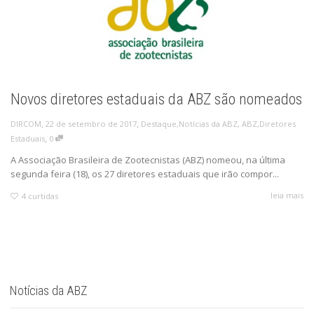
Novos diretores estaduais da ABZ são nomeados
,
,
22 de setembro de 2017
Destaque
,
Notícias da ABZ
,
ABZ
,
Diretores
DIRCOM
,
Estaduais
0
A Associação Brasileira de Zootecnistas (ABZ) nomeou, na última
segunda feira (18), os 27 diretores estaduais que irão compor...
leia mais
4
curtidas
Notícias da ABZ