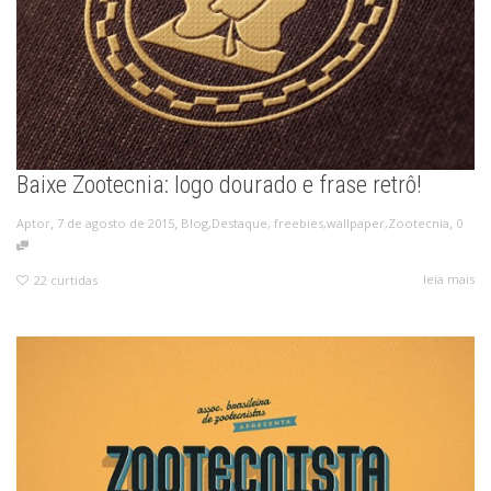
Baixe Zootecnia: logo dourado e frase retrô!
,
,
,
7 de agosto de 2015
Blog
,
Destaque
,
freebies
,
wallpaper
,
Zootecnia
0
Aptor
leia mais
22
curtidas