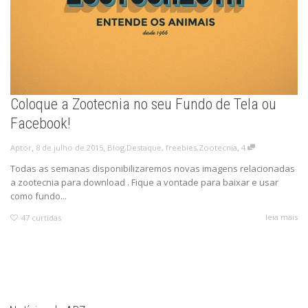
Coloque a Zootecnia no seu Fundo de Tela ou
Facebook!
,
,
,
8 de julho de 2015
Blog
,
Destaque
,
freebies
,
Zootecnia
4
Aptor
Todas as semanas disponibilizaremos novas imagens relacionadas
a zootecnia para download . Fique a vontade para baixar e usar
como fundo...
leia mais
47
curtidas