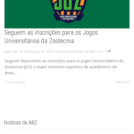
Seguem as inscrições para os Jogos
Universitários da Zootecnia
,
,
,
13 de março de 2018
Destaque
,
Notícias da ABZ
,
JUZ
0
DIRCOM
Seguem disponíveis as inscrições para os Jogos Universitários da
Zootecnia (JUZ), o maior encontro esportivo de acadêmicos da
área....
leia mais
4
curtidas
Notícias da ABZ