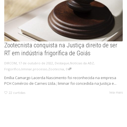
Zootecnista conquista na Justiça direito de ser
RT em indústria frigorífica de Goiás
,
,
17 de outubro de 2022
Destaque
,
Notícias da ABZ
,
DIRCOM
,
Frigorífico
,
liminar
,
processo
,
Zootecnia
0
Emília Camargo Lacerda Nascimento foi reconhecida na empresa
PCH Comércio de Carnes Ltda.; liminar foi concedida na Justiça e...
leia mais
22
curtidas