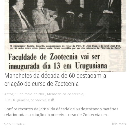
Manchetes da década de 60 destacam a
criação do curso de Zootecnia
,
,
13 de maio de 2009
Memória da Zootecnia
,
Aptor
,
PUC
,
Uruguaiana
,
Zootecnia
0
Confira recortes de jornal da década de 60 destacando matérias
relacionadas a criação do primeiro curso de Zootecnia em...
leia mais
5
curtidas