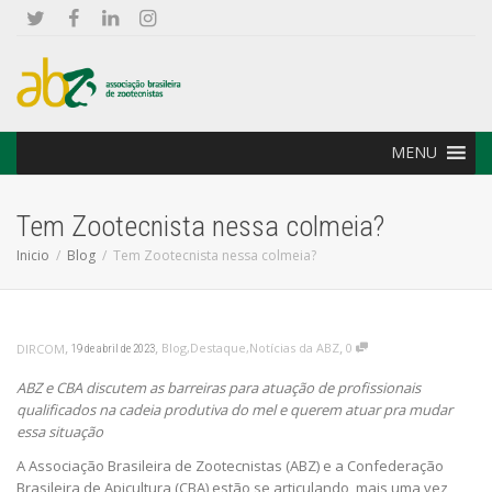
MENU
Tem Zootecnista nessa colmeia?
Inicio
Blog
Tem Zootecnista nessa colmeia?
,
,
,
Blog
,
Destaque
,
Notícias da ABZ
0
DIRCOM
19 de abril de 2023
ABZ e CBA discutem as barreiras para atuação de profissionais
qualificados na cadeia produtiva do mel e querem atuar pra mudar
essa situação
A Associação Brasileira de Zootecnistas (ABZ) e a Confederação
Brasileira de Apicultura (CBA) estão se articulando, mais uma vez,