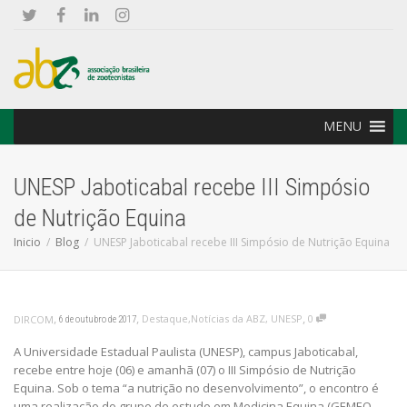
MENU
UNESP Jaboticabal recebe III Simpósio
de Nutrição Equina
Inicio
Blog
UNESP Jaboticabal recebe III Simpósio de Nutrição Equina
,
,
,
Destaque
,
Notícias da ABZ
,
UNESP
0
DIRCOM
6 de outubro de 2017
A Universidade Estadual Paulista (UNESP), campus Jaboticabal,
recebe entre hoje (06) e amanhã (07) o III Simpósio de Nutrição
Equina. Sob o tema “a nutrição no desenvolvimento”, o encontro é
uma realização do grupo de estudo em Medicina Equina (GEMEQ –