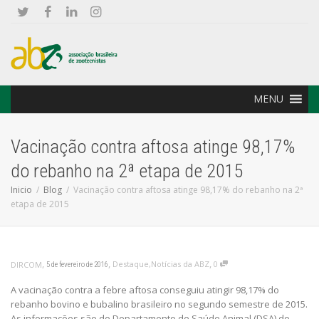
MENU
Vacinação contra aftosa atinge 98,17%
do rebanho na 2ª etapa de 2015
Inicio
Blog
Vacinação contra aftosa atinge 98,17% do rebanho na 2ª
etapa de 2015
,
,
,
Destaque
,
Notícias da ABZ
0
DIRCOM
5 de fevereiro de 2016
A vacinação contra a febre aftosa conseguiu atingir 98,17% do
rebanho bovino e bubalino brasileiro no segundo semestre de 2015.
As informações são do Departamento de Saúde Animal (DSA) do