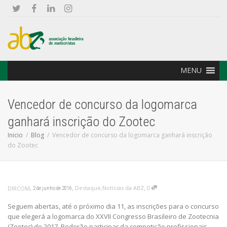
MENU
Vencedor de concurso da logomarca
ganhará inscrição do Zootec
Inicio
Blog
Vencedor de concurso da logomarca ganhará inscrição
do Zootec
,
,
,
Destaque
,
Notícias da ABZ
0
DIRCOM
2 de junho de 2016
Seguem abertas, até o próximo dia 11, as inscrições para o concurso
que elegerá a logomarca do XXVII Congresso Brasileiro de Zootecnia
(Zootec) de 2017. Poderão participar da competição profissionais,