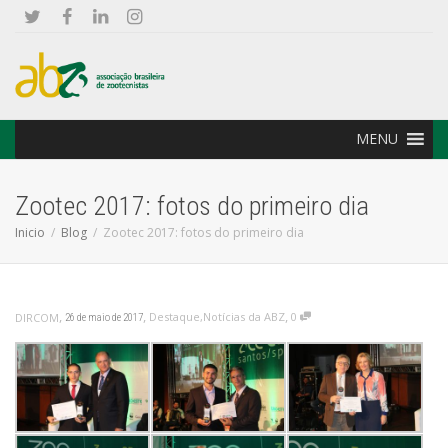
MENU
Zootec 2017: fotos do primeiro dia
Inicio
Blog
Zootec 2017: fotos do primeiro dia
,
,
,
Destaque
,
Notícias da ABZ
0
DIRCOM
26 de maio de 2017