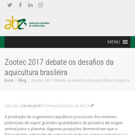
MENU
Zootec 2017 debate os desafios da
aquicultura brasileira
Inicio
Blog
Zootec 2017 debate os desafios da aquicultura brasileira
,
,
,
Destaque
,
Notícias da ABZ
0
DIRCOM
12 de maio de 2017
A produção de organismos aquáticos possui um dos maiores
potenciais de suprir grandes quantidades de proteína de origem
animal para o planeta. Algumas projeções demonstram que o
faturamento agregado do setor (somando-se a pesca extrativa e a