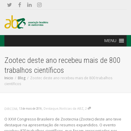
MENU
Zootec deste ano recebeu mais de 800
trabalhos científicos
Inicio
Blog
Zootec deste ano recebeu mais de 800 trabalhos
científicos
,
,
,
Destaque
,
Notícias da ABZ
2
DIRCOM
13 de maio de 2016
O XXVI Congresso Brasileiro de Zootecnia (Zootec) deste ano teve
destaque na apresentação de resumos expandidos. O evento
recebeu 870 trabalhos científicos, que foram apresentados por