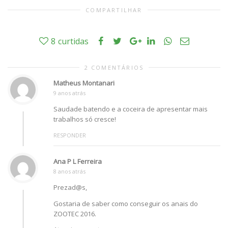
COMPARTILHAR
8
curtidas
2 COMENTÁRIOS
Matheus Montanari
9 anos atrás
Saudade batendo e a coceira de apresentar mais
trabalhos só cresce!
RESPONDER
Ana P L Ferreira
8 anos atrás
Prezad@s,
Gostaria de saber como conseguir os anais do
ZOOTEC 2016.