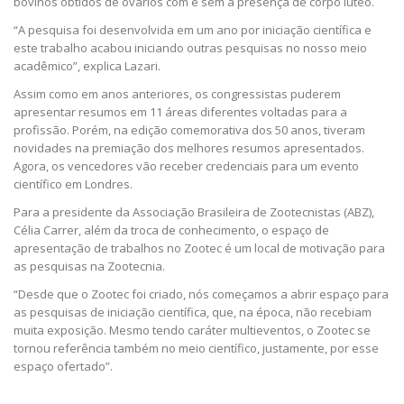
bovinos obtidos de ovários com e sem a presença de corpo lúteo.
“A pesquisa foi desenvolvida em um ano por iniciação científica e
este trabalho acabou iniciando outras pesquisas no nosso meio
acadêmico”, explica Lazari.
Assim como em anos anteriores, os congressistas puderem
apresentar resumos em 11 áreas diferentes voltadas para a
profissão. Porém, na edição comemorativa dos 50 anos, tiveram
novidades na premiação dos melhores resumos apresentados.
Agora, os vencedores vão receber credenciais para um evento
científico em Londres.
Para a presidente da Associação Brasileira de Zootecnistas (ABZ),
Célia Carrer, além da troca de conhecimento, o espaço de
apresentação de trabalhos no Zootec é um local de motivação para
as pesquisas na Zootecnia.
“Desde que o Zootec foi criado, nós começamos a abrir espaço para
as pesquisas de iniciação científica, que, na época, não recebiam
muita exposição. Mesmo tendo caráter multieventos, o Zootec se
tornou referência também no meio científico, justamente, por esse
espaço ofertado”.