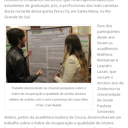
estudantes de graduação, pós, e profissionais das mais variadas
áreas na tarde desta quinta feira (12), em Santa Maria, no Rio
Grande do Sul.
Dois dos
participantes
deste ano
foram os
acadêmicos
Matheus
Montanari e
Leandro
Lazari, que
cursam o
terceiro ano de
Zootecnia na
Trabalho desenvolvido na Unoeste pesquisou sobre o
Universidade
índice de recuperação e qualidade de oócitos bovinos
do Oeste
obtidos de ovários com e sem a presença de corpo lúteo
Paulista
(Foto: Caio Budel)
(Unoeste).
Ambos, juntos da acadêmica Isadora de Souza, desenvolveram um
trabalho sobre o índice de recuperação e qualidade de oócitos