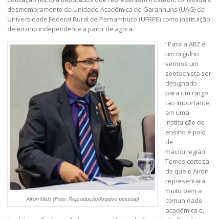
desmembramento da Unidade Acadêmica de Garanhuns (UAG) da
Universidade Federal Rural de Pernambuco (UFRPE) como instituição
de ensino independente a partir de agora.
“Para a ABZ é
um orgulho
vermos um
zootecnista ser
designado
para um cargo
tão importante,
em uma
instituição de
ensino é polo
de
macrorregião.
Temos certeza
de que o Airon
representará
muito bem a
Airon Melo (Foto: Reprodução/Arquivo pessoal)
comunidade
acadêmica e,