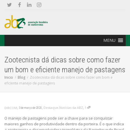
MENU
Zootecnista dá dicas sobre como fazer
um bom e eficiente manejo de pastagens
Inicio
Blog
Zootecnista dá dicas sobre como fazer um bom e
eficiente manejo de pastagens
,
,
,
Destaque
,
Notícias da ABZ
1
DIRCOM
3 de março de 2020
O manejo de pastagens pode ser a chave para se conquistar
maiores ganhos de produtividade dentro da porteira. É o que indica
a zootecnista e desenvolvedora tecnológica da Barenbrug do Brasil,