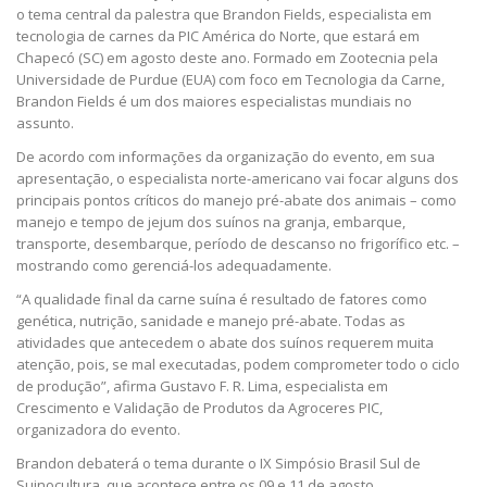
o tema central da palestra que Brandon Fields, especialista em
tecnologia de carnes da PIC América do Norte, que estará em
Chapecó (SC) em agosto deste ano. Formado em Zootecnia pela
Universidade de Purdue (EUA) com foco em Tecnologia da Carne,
Brandon Fields é um dos maiores especialistas mundiais no
assunto.
De acordo com informações da organização do evento, em sua
apresentação, o especialista norte-americano vai focar alguns dos
principais pontos críticos do manejo pré-abate dos animais – como
manejo e tempo de jejum dos suínos na granja, embarque,
transporte, desembarque, período de descanso no frigorífico etc. –
mostrando como gerenciá-los adequadamente.
“A qualidade final da carne suína é resultado de fatores como
genética, nutrição, sanidade e manejo pré-abate. Todas as
atividades que antecedem o abate dos suínos requerem muita
atenção, pois, se mal executadas, podem comprometer todo o ciclo
de produção”, afirma Gustavo F. R. Lima, especialista em
Crescimento e Validação de Produtos da Agroceres PIC,
organizadora do evento.
Brandon debaterá o tema durante o IX Simpósio Brasil Sul de
Suinocultura, que acontece entre os 09 e 11 de agosto.