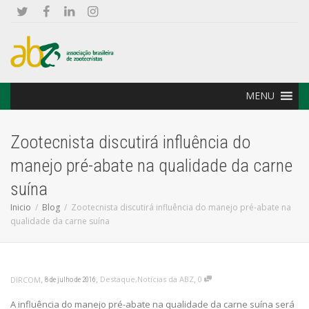
MENU
Zootecnista discutirá influência do
manejo pré-abate na qualidade da carne
suína
Inicio
Blog
Zootecnista discutirá influência do manejo pré-abate na
qualidade da carne suína
,
,
,
Destaque
,
Notícias da ABZ
0
DIRCOM
8 de julho de 2016
A influência do manejo pré-abate na qualidade da carne suína será