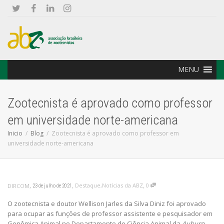
MENU
Zootecnista é aprovado como professor
em universidade norte-americana
Inicio
Blog
Zootecnista é aprovado como professor em
universidade norte-americana
,
,
,
Destaque
,
Notícias da ABZ
0
DIRCOM
23 de julho de 2021
O zootecnista e doutor Wellison Jarles da Silva Diniz foi aprovado
para ocupar as funções de professor assistente e pesquisador em
Genômica Animal no Departamento de Ciência Animal da
Auburn