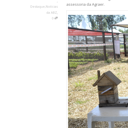
,
assessoria da Agraer.
Destaque
,
Notícias
,
da ABZ
0