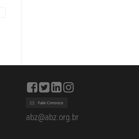
Fale Conosco
abz@abz.org.br