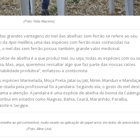
(Foto: Néia Maceno)
das grandes vantagens do mel das abelhas sem ferrão se refere ao seu
ao da
Apis melífera
, uma das espécies com ferrão mais conhecidas na
 o mel das sem ferrão possui, também, grande valor medicinal.
pécie de abelha é a que produz mel, ou seja, todas as espécies com ou 
cia. Mas, aqui, queremos ressaltar algo que faz parte das nossas raízes
abilidade produtiva”, enfatizou a zootecnista.
s espécies Marmelada, Moça Preta, Jataí ou Jati, Mirim, Manduri e Mandaça
citada pela profissional foi a jandaíra. Segundo ela, o gosto do mel dest
hama a atenção. A jandaíra é uma espécie de abelha do bioma da Caatinga
istribui em estados como Alagoas, Bahia, Ceará, Maranhão, Paraíba,
orte e Sergipe.
emelha ao gel comestível, muito usado na aplicação de papel arroz em bolos de aniversário
(Foto: Aline Lira)