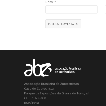
*
Nome
Associação Brasileira de Zootecnistas
Casa do Zootecnista,
Parque de Exposições da Granja do Torto, s/n
CEP: 70.636-000
Brasília/DF