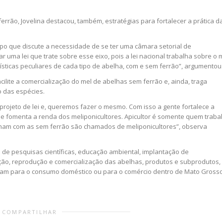
errão, Jovelina destacou, também, estratégias para fortalecer a prática d
upo que discute a necessidade de se ter uma câmara setorial de
r uma lei que trate sobre esse eixo, pois a lei nacional trabalha sobre o 
ísticas peculiares de cada tipo de abelha, com e sem ferrão”, argumentou
acilite a comercialização do mel de abelhas sem ferrão e, ainda, traga
 das espécies.
projeto de lei e, queremos fazer o mesmo. Com isso a gente fortalece a
 e fomenta a renda dos meliponicultores. Apicultor é somente quem traba
lham com as sem ferrão são chamados de meliponicultores”, observa
o de pesquisas científicas, educação ambiental, implantação de
ção, reprodução e comercialização das abelhas, produtos e subprodutos,
sejam para o consumo doméstico ou para o comércio dentro de Mato Gross
COMPARTILHAR