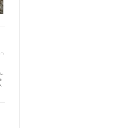
sem
ia.
a
,