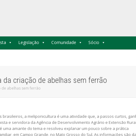
sta
Legislação
Comunidade
Sócio
a da criação de abelhas sem ferrão
o de abelhas sem ferrão
 brasileiros, a meliponicultura é uma atividade que, a passos curtos, ga
ista e servidora da Agência de Desenvolvimento Agrário e Extensão Rura
ra, é uma amante do tema e resolveu explanar um pouco sobre a prática
Familiar, em Campo Grande, no Mato Grosso do Sul. As informações são d