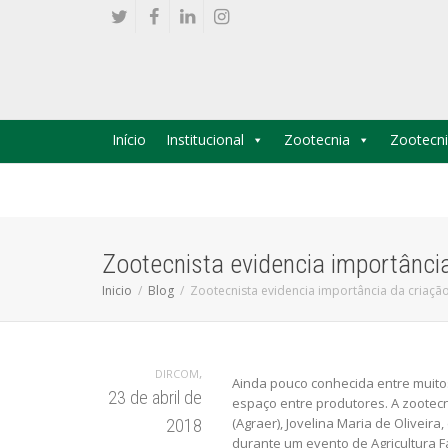
Início
Institucional
Zootecnia
Zootecni
Zootecnista evidencia importânci
Inicio
Blog
Zootecnista evidencia importância da criaçã
,
DIRCOM
Ainda pouco conhecida entre muitos
23 de abril de
espaço entre produtores. A zootecn
(Agraer), Jovelina Maria de Olivei
2018
durante um evento de Agricultura 