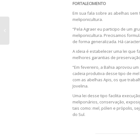
FORTALECIMENTO
Em sua fala sobre as abelhas sem f
meliponicultura.
“Pela Agraer eu participo de um gr
meliponicultura. Precisamos formula
de forma generalizada. Há caracter
A ideia é estabelecer uma lei que f
melhores garantias de preservação
“Em fevereiro, a Bahia aprovou um 
cadeia produtiva desse tipo de mel
com as abelhas Apis, os que traba
Jovelina.
Uma lei desse tipo facilita execuçã
meliponários, conservação, exposi
tais como: mel, pólen e própolis, 
do Sul.