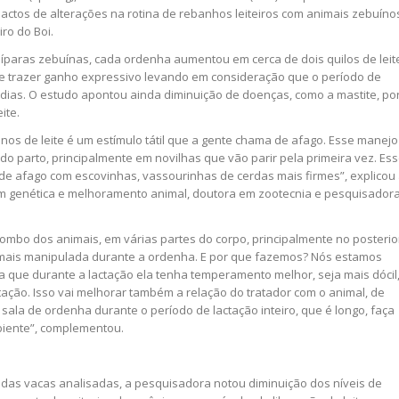
actos de alterações na rotina de rebanhos leiteiros com animais zebuíno
ro do Boi.
íparas zebuínas, cada ordenha aumentou em cerca de dois quilos de leit
ode trazer ganho expressivo levando em consideração que o período de
 dias. O estudo apontou ainda diminuição de doenças, como a mastite, po
ite.
os de leite é um estímulo tátil que a gente chama de afago. Esse manejo
do parto, principalmente em novilhas que vão parir pela primeira vez. Es
de afago com escovinhas, vassourinhas de cerdas mais firmes”, explicou
em genética e melhoramento animal, doutora em zootecnia e pesquisador
mbo dos animais, em várias partes do corpo, principalmente no posterio
 mais manipulada durante a ordenha. E por que fazemos? Nós estamos
 que durante a lactação ela tenha temperamento melhor, seja mais dócil
tação. Isso vai melhorar também a relação do tratador com o animal, de
sala de ordenha durante o período de lactação inteiro, que é longo, faça
biente”, complementou.
das vacas analisadas, a pesquisadora notou diminuição dos níveis de