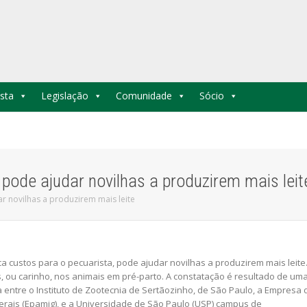
sta
Legislação
Comunidade
Sócio
pode ajudar novilhas a produzirem mais leit
r novilhas a produzirem mais leite
a custos para o pecuarista, pode ajudar novilhas a produzirem mais leite
 ou carinho, nos animais em pré-parto. A constatação é resultado de um
entre o Instituto de Zootecnia de Sertãozinho, de São Paulo, a Empresa 
rais (Epamig), e a Universidade de São Paulo (USP) campus de