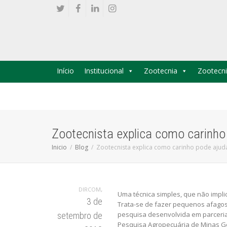
Início
Institucional
Zootecnia
Zootecni
Zootecnista explica como carinho 
Inicio
Blog
Zootecnista explica como carinho pode ajuda
,
DIRCOM
Uma técnica simples, que não implic
3 de
Trata-se de fazer pequenos afagos,
pesquisa desenvolvida em parceria 
setembro de
Pesquisa Agropecuária de Minas Ge