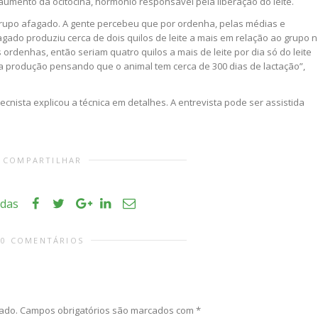
 aumento da ocitocina, hormônio responsável pela liberação do leite.
 grupo afagado. A gente percebeu que por ordenha, pelas médias e
fagado produziu cerca de dois quilos de leite a mais em relação ao grupo 
ordenhas, então seriam quatro quilos a mais de leite por dia só do leite
a produção pensando que o animal tem cerca de 300 dias de lactação”,
tecnista explicou a técnica em detalhes. A entrevista pode ser assistida
COMPARTILHAR
idas
0 COMENTÁRIOS
ado.
Campos obrigatórios são marcados com
*