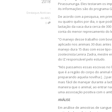
2018
Pirassununga. Eles testaram os imp
,
As informações são do programa Gi
Destaque
,
Notícias
De acordo com a pesquisa, em prim
,
da ABZ
ou quatro quilos por dia, o que p
0
lactação da vaca dura cerca de 300
conta do menor represamento do le
“O manejo desse trabalho com bovin
aplicado nos animais 30 dias antes 
manejo dura 15 dias com esse tipo 
zootecnista Lenira Zadra, mestre 
do IZ responsável pelo estudo.
“Nós passamos essas escovas no lo
que é a região do corpo do animal
preparando aquela novilha […] para
mais fácil de manejar durante a lac
maneira que o animal, ao entrar na 
uma associação positiva com o am
ANÁLISE
Em análise de amostras de sangue 