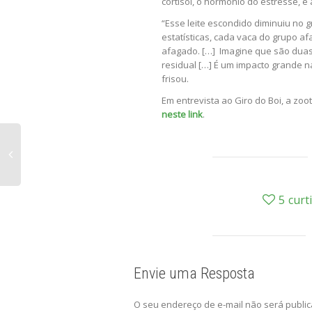
cortisol, o hormônio do estresse, e
“Esse leite escondido diminuiu no
estatísticas, cada vaca do grupo a
afagado. […] Imagine que são duas 
residual […] É um impacto grande n
frisou.
Em entrevista ao Giro do Boi, a zoo
neste link
.
5
curt
Envie uma Resposta
O seu endereço de e-mail não será public