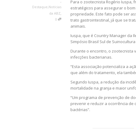
,
Para o zootecnista Rogério Iuspa, f
Destaque
,
Notícias
estratégicos para assegurar o bo
,
da ABZ
propriedade. Este fato pode ser 
0
trato gastrointestinal, já que se t
animais.
Iuspa, que é Country Manager da Ile
Simpósio Brasil Sul de Suinocultura 
Durante o encontro, o zootecnista 
infecções bacterianas.
“Esta associação potencializa a açã
que além do tratamento, ela també
Segundo Iuspa, a redução da incid
mortalidade na granja e maior unif
“Um programa de prevenção de doe
prevenir e reduzir a ocorrência de
bactérias”.