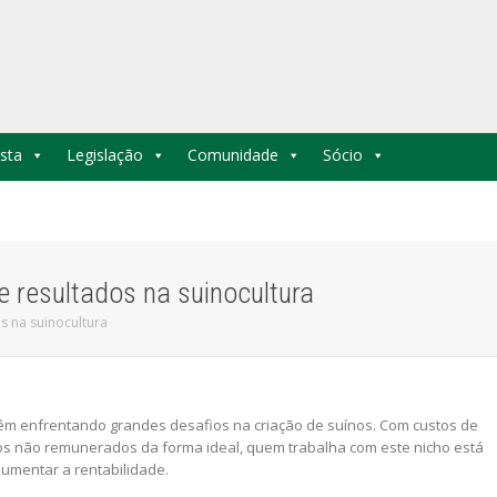
sta
Legislação
Comunidade
Sócio
e resultados na suinocultura
s na suinocultura
êm enfrentando grandes desafios na criação de suínos. Com custos de
s não remunerados da forma ideal, quem trabalha com este nicho está
umentar a rentabilidade.