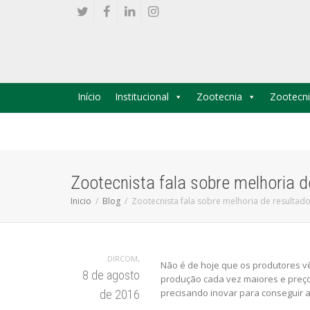
Início
Institucional
Zootecnia
Zootecni
Zootecnista fala sobre melhoria d
Inicio
Blog
Zootecnista fala sobre melhoria de resultado
,
DIRCOM
Não é de hoje que os produtores v
8 de agosto
produção cada vez maiores e preço
precisando inovar para conseguir a
de 2016