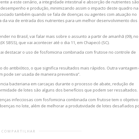
rente a este cenário, a integridade intestinal e absorção de nutrientes são
m desempenho e produção, minimizando assim o impacto deste quadro na
associado também quando se fala de doenças ou agentes com atuação no
rata da via de entrada dos nutrientes para um melhor desenvolvimento dos
nder no Brasil, vai falar mais sobre o assunto a partir de amanhã (09), no 
(IX SBSS), que vai acontecer até o dia 11, em Chapecó (SC).
vai destacar o uso de fosfomicina combinada com frutose no controle de
o do antibiótico, o que significa resultados mais rápidos. Outra vantagem 
m pode ser usada de maneira preventiva”.
ência bacteriana em carcaças durante o processo de abate, redução de
ormidade de lotes são alguns dos benefícios que podem ser ressaltados.
nças infecciosas com fosfomicina combinada com frutose tem o objetivo
 doenças no lote, além de melhorar a produtividade de lotes desafiados p
COMPARTILHAR