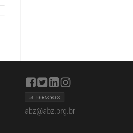
Fale Conosco
abz@abz.org.br