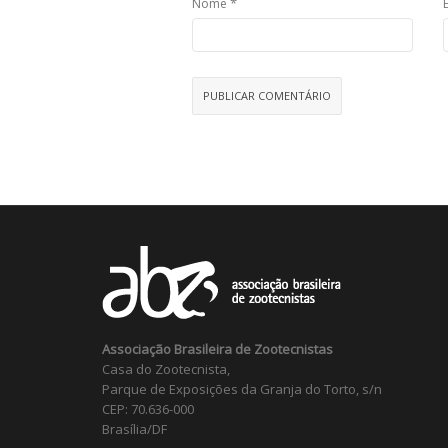
*
Nome
Associação Brasileira de Zootecnistas
Casa do Zootecnista,
Parque de Exposições da Granja do Torto, s/n
CEP: 70.636-000
Brasília/DF