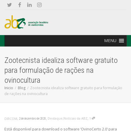
MENU
Zootecnista idealiza software gratuito
para formulação de rações na
ovinocultura
Inicio
Blog
Zootecnista idealiza software gratuito para formulação
de rações na ovinocultura
,
,
,
Destaque
,
Notícias da ABZ
1
DIRCOM
2 de dezembro de 2020
Está disponível para download o software ‘OvinoCerto 2.0’ para