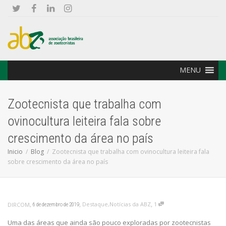
MENU
Zootecnista que trabalha com
ovinocultura leiteira fala sobre
crescimento da área no país
Inicio
Blog
Zootecnista que trabalha com ovinocultura leiteira fala
sobre crescimento da área no país
,
,
,
Destaque
,
Notícias da ABZ
1
DIRCOM
6 de dezembro de 2019
Uma das áreas que ainda são pouco exploradas por zootecnistas