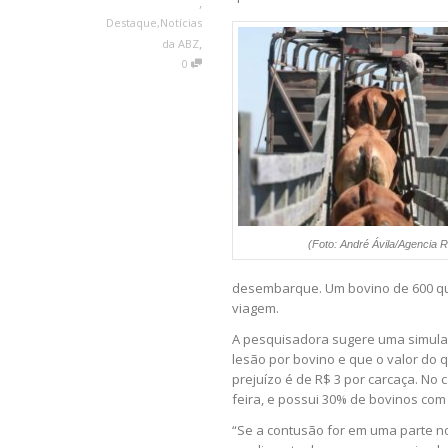
,
Destaque
,
Notícias
,
da ABZ
0
(Foto: André Ávila/Agencia 
desembarque. Um bovino de 600 qu
viagem.
A pesquisadora sugere uma simula
lesão por bovino e que o valor do q
prejuízo é de R$ 3 por carcaça. No 
feira, e possui 30% de bovinos com 
“Se a contusão for em uma parte no