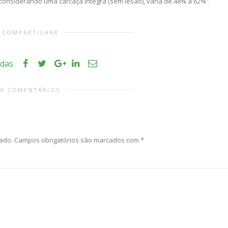
considerando uma carcaça íntegra (sem lesão), varia de 48% a 62%”.
COMPARTILHAR
idas
0 COMENTÁRIOS
ado.
Campos obrigatórios são marcados com
*