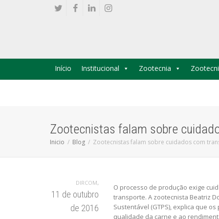
Início
Institucional
Zootecnia
Zootecni
Zootecnistas falam sobre cuidad
Inicio
Blog
Zootecnistas falam sobre cuidados com tran
,
DIRCOM
O processo de produção exige cuid
11 de outubro
transporte. A zootecnista Beatriz
Sustentável (GTPS), explica que o
de 2016
qualidade da carne e ao rendimento