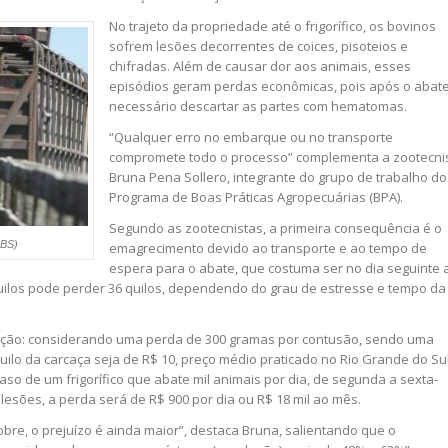
No trajeto da propriedade até o frigorífico, os bovinos
sofrem lesões decorrentes de coices, pisoteios e
chifradas. Além de causar dor aos animais, esses
episódios geram perdas econômicas, pois após o abate
necessário descartar as partes com hematomas.
“Qualquer erro no embarque ou no transporte
compromete todo o processo” complementa a zootecni
Bruna Pena Sollero, integrante do grupo de trabalho do
Programa de Boas Práticas Agropecuárias (BPA).
Segundo as zootecnistas, a primeira consequência é o
RBS)
emagrecimento devido ao transporte e ao tempo de
espera para o abate, que costuma ser no dia seguinte 
ilos pode perder 36 quilos, dependendo do grau de estresse e tempo da
ção: considerando uma perda de 300 gramas por contusão, sendo uma
uilo da carcaça seja de R$ 10, preço médio praticado no Rio Grande do Sul
caso de um frigorífico que abate mil animais por dia, de segunda a sexta-
lesões, a perda será de R$ 900 por dia ou R$ 18 mil ao mês.
bre, o prejuízo é ainda maior”, destaca Bruna, salientando que o