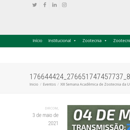
Início
Institucional
Zootecnia
Zootecni
176644424_276651747457737_8
Inicio
Eventos
XIII Semana Acadêmica de Zootecnia da U
,
DIRCOM
3 de maio de
2021