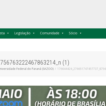
sta
Legislação
Comunidade
Sócio
756763222467863214_n (1)
niversidade Federal do Paraná (SAZOO)
176644424_276651747457737_8756