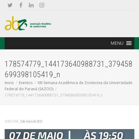
MENU
178574779_144173640988731_379458
699398105419_n
Inicio
Eventos
XIII Semana Acadêmica de Zootecnia da Universidade
Federal do Paraná (SAZOO)
178574779_144173640988731_379458699398105419_n
,
DIRCOM
3 de maio de 2021