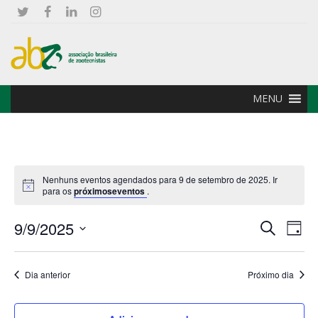
MENU
Nenhuns eventos agendados para 9 de setembro de 2025. Ir
Notice
para os
próximoseventos
.
9/9/2025
Pesquis
Nav
Procurar
Dia
eventos
do
Selecione
e
a
visu
data.
Dia anterior
Próximo dia
navega
Eve
de