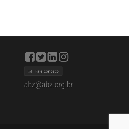
Fale Conosco
abz@abz.org.br