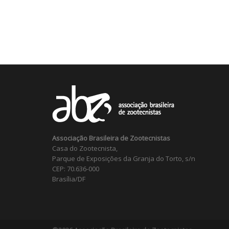
Associação Brasileira de Zootecnistas
Casa do Zootecnista,
Parque de Exposições da Granja do Torto, s/n
CEP: 70.636-000
Brasília/DF