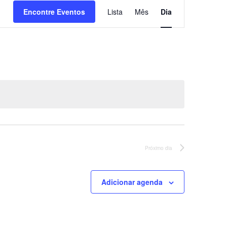
Navegação
Encontre Eventos
Lista
Mês
Dia
do
visual
Evento
Próximo dia
Adicionar agenda