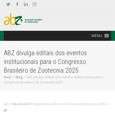
MENU
ABZ divulga editais dos eventos
institucionais para o Congresso
Brasileiro de Zootecnia 2025
Inicio
Blog
ABZ divulga editais dos eventos institucionais para o
Congresso Brasileiro de Zootecnia 2025
,
,
,
Blog
,
Destaque
,
Memória da Zootecnia
,
Notícias da ABZ
0
ABZ
15 de julho de 2025