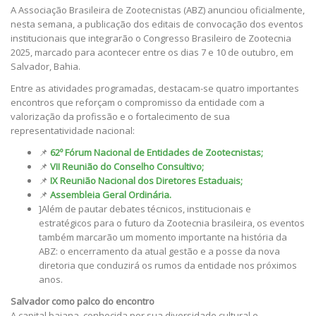
A Associação Brasileira de Zootecnistas (ABZ) anunciou oficialmente,
nesta semana, a publicação dos editais de convocação dos eventos
institucionais que integrarão o Congresso Brasileiro de Zootecnia
2025, marcado para acontecer entre os dias 7 e 10 de outubro, em
Salvador, Bahia.
Entre as atividades programadas, destacam-se quatro importantes
encontros que reforçam o compromisso da entidade com a
valorização da profissão e o fortalecimento de sua
representatividade nacional:
📌
62º Fórum Nacional de Entidades de Zootecnistas;
📌
VII Reunião do Conselho Consultivo;
📌
IX Reunião Nacional dos Diretores Estaduais;
📌
Assembleia Geral Ordinária.
]Além de pautar debates técnicos, institucionais e
estratégicos para o futuro da Zootecnia brasileira, os eventos
também marcarão um momento importante na história da
ABZ: o encerramento da atual gestão e a posse da nova
diretoria que conduzirá os rumos da entidade nos próximos
anos.
Salvador como palco do encontro
A capital baiana, conhecida por sua diversidade cultural e