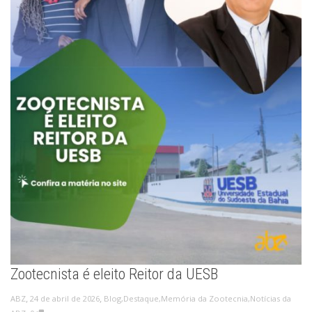
Zootecnista é eleito Reitor da UESB
,
,
24 de abril de 2026
Blog
,
Destaque
,
Memória da Zootecnia
,
Notícias da
ABZ