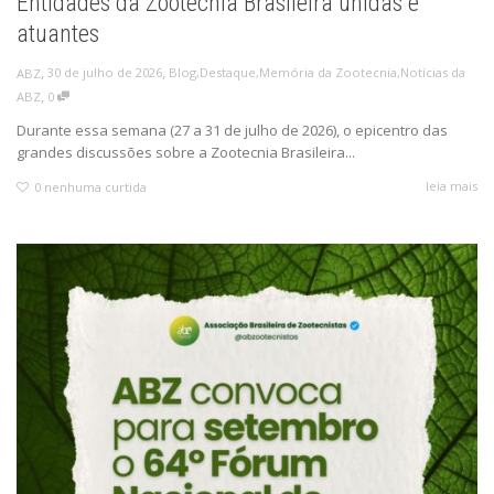
Entidades da Zootecnia Brasileira unidas e
atuantes
,
,
30 de julho de 2026
Blog
,
Destaque
,
Memória da Zootecnia
,
Notícias da
ABZ
,
ABZ
0
Durante essa semana (27 a 31 de julho de 2026), o epicentro das
grandes discussões sobre a Zootecnia Brasileira...
leia mais
0
nenhuma curtida