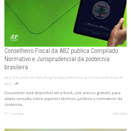
Conselheiro Fiscal da ABZ publica Compilado
Normativo e Jurisprudencial da zootecnia
brasileira
,
,
8 de junho de 2026
Blog
,
Destaque
,
Memória da Zootecnia
,
Notícias da
ABZ
,
ABZ
1
Documento está disponível em e-book, com acesso gratuito, para
ampla consulta sobre aspectos técnicos, jurídicos e normativos da
zootecnia...
leia mais
2
curtidas