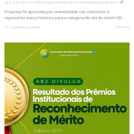
,
,
,
8 de maio de 2026
Blog
,
Memória da Zootecnia
,
Notícias da ABZ
0
ABZ
Proposta foi aprovada por unanimidade nas comissões e
representa marco histórico para a categoria No dia de ontem (05...
leia mais
0
nenhuma curtida