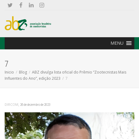
MENU
7
Inicio
Blog
ABZ divulga lista oficial do Prêmio “Zootecnistas Mais
Influentes do Ano”, edição 2023
7
,
DIRCOM
26 de dezembro de 2023