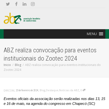
MENU
ABZ realiza convocação para eventos
institucionais do Zootec 2024
Inicio
Blog
ABZ realiza convocação para eventos institucionais do
Zootec 2024
,
,
,
Blog
,
Destaque
,
Notícias da ABZ
0
DIRCOM
23 de fevereiro de 2024
Eventos oficiais da associação serão realizadas nos dias 13, 15
e 16 de maio, na agenda do congresso em Chapecó (SC)