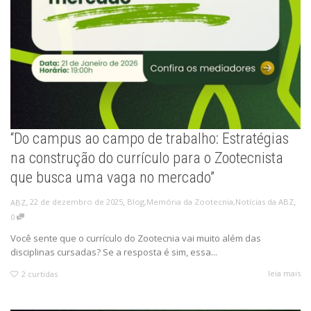
“Do campus ao campo de trabalho: Estratégias
na construção do currículo para o Zootecnista
que busca uma vaga no mercado”
,
,
,
22 de dezembro de 2025
Blog
,
Memória da Zootecnia
,
Notícias da ABZ
ABZ
0
Você sente que o currículo do Zootecnia vai muito além das
disciplinas cursadas? Se a resposta é sim, essa...
leia mais
2
curtidas