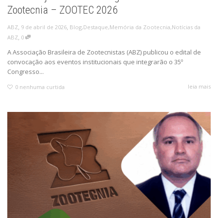
Zootecnia – ZOOTEC 2026
,
,
9 de abril de 2026
Blog
,
Destaque
,
Memória da Zootecnia
,
Notícias da
ABZ
,
ABZ
0
A Associação Brasileira de Zootecnistas (ABZ) publicou o edital de
convocação aos eventos institucionais que integrarão o 35º
Congresso...
leia mais
0
nenhuma curtida