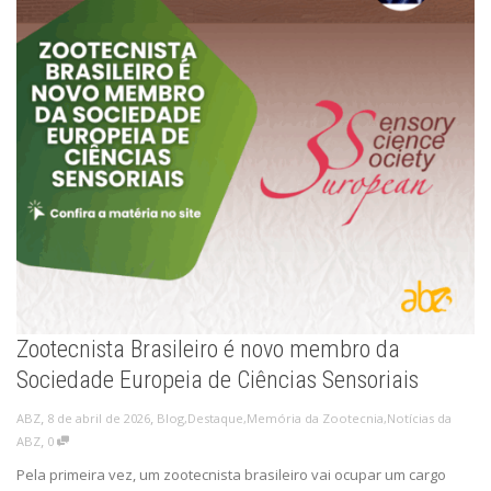
Zootecnista Brasileiro é novo membro da
Sociedade Europeia de Ciências Sensoriais
,
,
8 de abril de 2026
Blog
,
Destaque
,
Memória da Zootecnia
,
Notícias da
ABZ
,
ABZ
0
Pela primeira vez, um zootecnista brasileiro vai ocupar um cargo