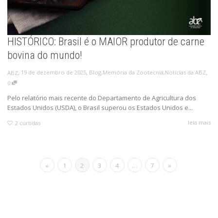
HISTÓRICO: Brasil é o MAIOR produtor de carne
bovina do mundo!
,
,
,
19 de dezembro de 2025
Blog
,
Memória da Zootecnia
,
Notícias da ABZ
ABZ
0
Pelo relatório mais recente do Departamento de Agricultura dos
Estados Unidos (USDA), o Brasil superou os Estados Unidos e...
leia mais
2
curtidas
«
1
2
3
4
…
7
»