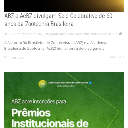
ABZ e AcBZ divulgam Selo Celebrativo de 60
anos da Zootecnia Brasileira
,
,
,
17 de março de 2026
Blog
,
Memória da Zootecnia
,
Notícias da ABZ
0
ABZ
A Associação Brasileira de Zootecnistas (ABZ) e a Academia
Brasileira de Zootecnia (AcBZ) têm a honra de divulgar o...
leia mais
4
curtidas