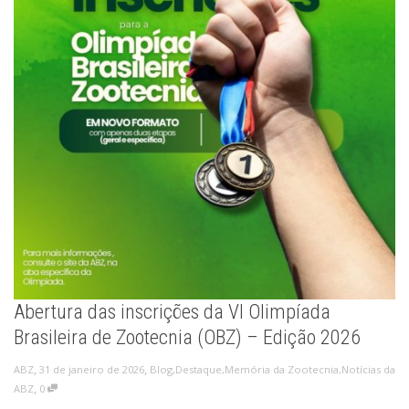
Abertura das inscrições da VI Olimpíada
Brasileira de Zootecnia (OBZ) – Edição 2026
,
,
31 de janeiro de 2026
Blog
,
Destaque
,
Memória da Zootecnia
,
Notícias da
ABZ
,
ABZ
0