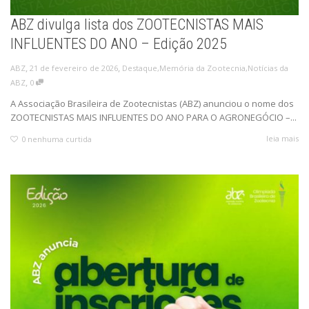
ABZ divulga lista dos ZOOTECNISTAS MAIS
INFLUENTES DO ANO – Edição 2025
,
,
21 de fevereiro de 2026
Destaque
,
Memória da Zootecnia
,
Notícias da
ABZ
,
ABZ
0
A Associação Brasileira de Zootecnistas (ABZ) anunciou o nome dos
ZOOTECNISTAS MAIS INFLUENTES DO ANO PARA O AGRONEGÓCIO –...
leia mais
0
nenhuma curtida