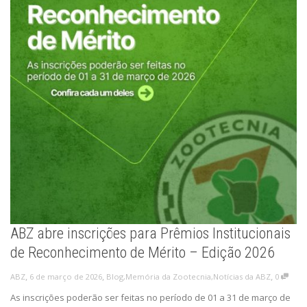
ABZ abre inscrições para Prêmios Institucionais
de Reconhecimento de Mérito – Edição 2026
,
,
,
6 de março de 2026
Blog
,
Memória da Zootecnia
,
Notícias da ABZ
0
ABZ
As inscrições poderão ser feitas no período de 01 a 31 de março de