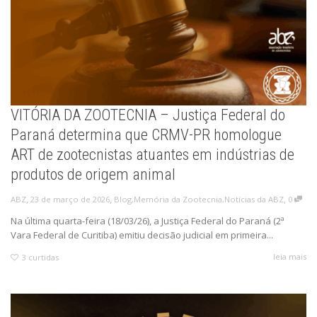
VITÓRIA DA ZOOTECNIA – Justiça Federal do
Paraná determina que CRMV-PR homologue
ART de zootecnistas atuantes em indústrias de
produtos de origem animal
,
,
,
23 de março de 2026
Blog
,
Memória da Zootecnia
,
Notícias da ABZ
0
ABZ
Na última quarta-feira (18/03/26), a Justiça Federal do Paraná (2ª
Vara Federal de Curitiba) emitiu decisão judicial em primeira...
leia mais
3
curtidas