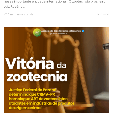
nessa importante entidade internacional. O zootecnista brasileiro
Luiz Rogério...
leia mais
0
nenhuma curtida