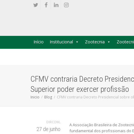
Início
Institucional
Zootecnia
Zootecni
CFMV contraria Decreto Presidenc
Superior poder exercer profissão
Inicio
Blog
CFMV contraria Decreto Presidencial sobre o
,
DIRCOM
A Associação Brasileira de Zootecn
27 de junho
fundamental dos profissionais do E