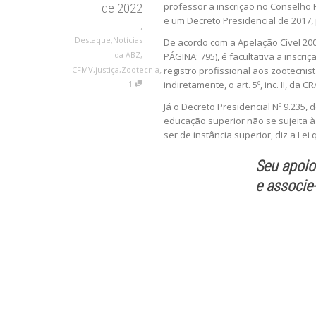
professor a inscrição no Conselho F
de 2022
e um Decreto Presidencial de 2017, 
,
Destaque
,
Notícias
De acordo com a Apelação Cível 20
da ABZ
,
PÁGINA: 795), é facultativa a inscr
,
CFMV
,
justiça
,
Zootecnia
registro profissional aos zootecnist
1
indiretamente, o art. 5º, inc. II, da CR
Já o Decreto Presidencial Nº 9.235,
educação superior não se sujeita à
ser de instância superior, diz a Le
Seu apoio
e
associe