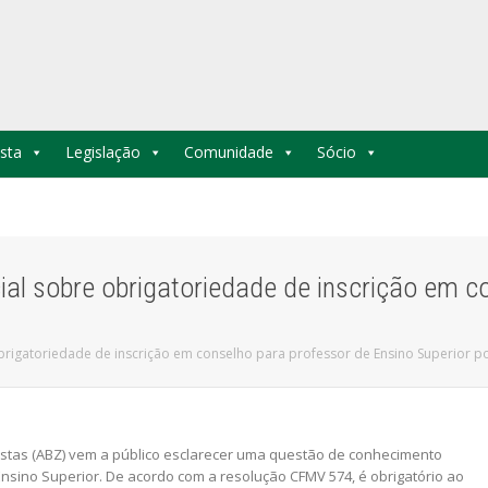
sta
Legislação
Comunidade
Sócio
ial sobre obrigatoriedade de inscrição em c
brigatoriedade de inscrição em conselho para professor de Ensino Superior p
istas (ABZ) vem a público esclarecer uma questão de conhecimento
nsino Superior. De acordo com a resolução CFMV 574, é obrigatório ao