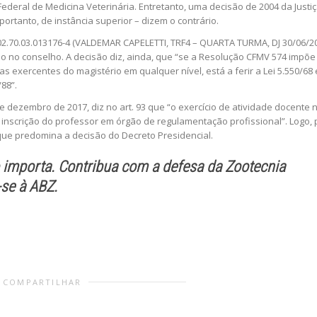
ederal de Medicina Veterinária. Entretanto, uma decisão de 2004 da Justiç
portanto, de instância superior – dizem o contrário.
02.70.03.013176-4 (VALDEMAR CAPELETTI, TRF4 – QUARTA TURMA, DJ 30/06/2
ição no conselho. A decisão diz, ainda, que “se a Resolução CFMV 574 impõe
as exercentes do magistério em qualquer nível, está a ferir a Lei 5.550/68 
/88”.
 de dezembro de 2017, diz no art. 93 que “o exercício de atividade docente 
 inscrição do professor em órgão de regulamentação profissional”. Logo, 
i que predomina a decisão do Decreto Presidencial.
 importa. Contribua com a defesa da Zootecnia
-se à ABZ.
COMPARTILHAR