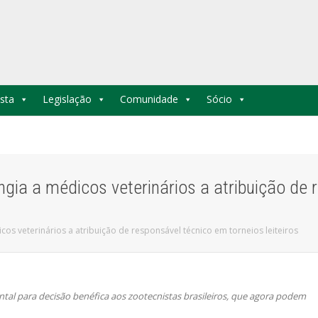
sta
Legislação
Comunidade
Sócio
gia a médicos veterinários a atribuição de 
os veterinários a atribuição de responsável técnico em torneios leiteiros
ntal para decisão benéfica aos zootecnistas brasileiros, que agora podem