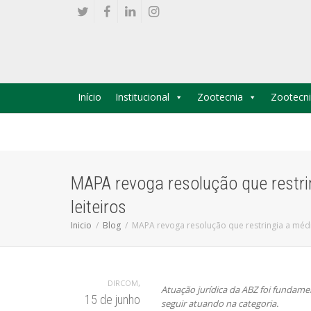
Início
Institucional
Zootecnia
Zootecni
MAPA revoga resolução que restrin
leiteiros
Inicio
Blog
MAPA revoga resolução que restringia a médic
,
DIRCOM
Atuação jurídica da ABZ foi fundame
15 de junho
seguir atuando na categoria.