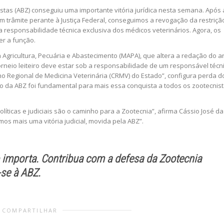
istas (ABZ) conseguiu uma importante vitória jurídica nesta semana. Após 
 trâmite perante à Justiça Federal, conseguimos a revogação da restriçã
 a responsabilidade técnica exclusiva dos médicos veterinários. Agora, os
r a função.
a Agricultura, Pecuária e Abastecimento (MAPA), que altera a redação do ar
 torneio leiteiro deve estar sob a responsabilidade de um responsável técn
o Regional de Medicina Veterinária (CRMV) do Estado”, configura perda d
o da ABZ foi fundamental para mais essa conquista a todos os zootecnis
íticas e judiciais são o caminho para a Zootecnia”, afirma Cássio José da
mos mais uma vitória judicial, movida pela ABZ”.
 importa. Contribua com a defesa da Zootecnia
-se à ABZ.
COMPARTILHAR