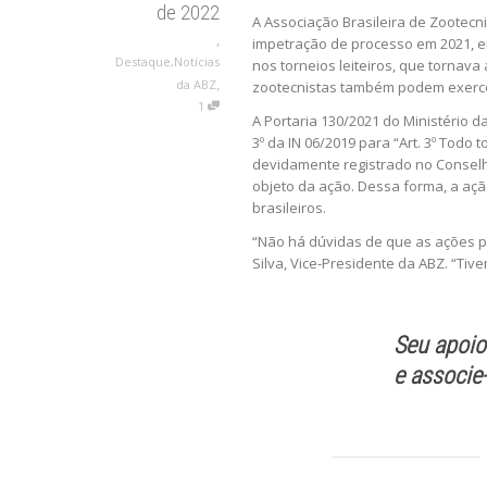
de 2022
A Associação Brasileira de Zootecn
,
impetração de processo em 2021, em
Destaque
,
Notícias
nos torneios leiteiros, que tornava
,
da ABZ
zootecnistas também podem exerce
1
A Portaria 130/2021 do Ministério d
3º da IN 06/2019 para “Art. 3º Todo
devidamente registrado no Conselh
objeto da ação. Dessa forma, a açã
brasileiros.
“Não há dúvidas de que as ações pol
Silva, Vice-Presidente da ABZ. “Tive
Seu apoio
e
associe