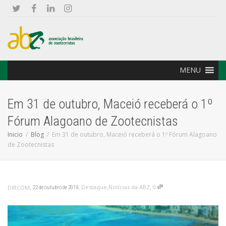
MENU
Em 31 de outubro, Maceió receberá o 1º
Fórum Alagoano de Zootecnistas
Inicio
Blog
Em 31 de outubro, Maceió receberá o 1º Fórum Alagoano
de Zootecnistas
,
,
,
Destaque
,
Notícias da ABZ
0
DIRCOM
22 de outubro de 2019