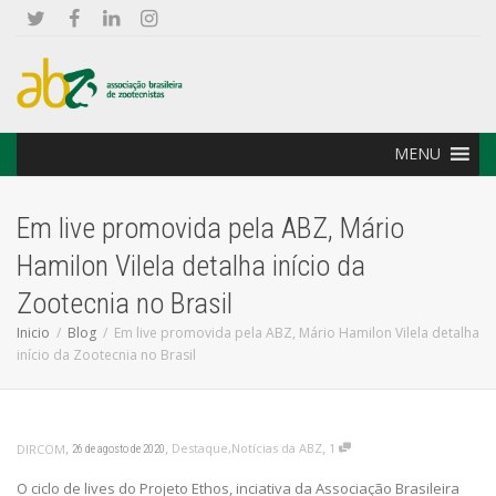
MENU
Em live promovida pela ABZ, Mário
Hamilon Vilela detalha início da
Zootecnia no Brasil
Inicio
Blog
Em live promovida pela ABZ, Mário Hamilon Vilela detalha
início da Zootecnia no Brasil
,
,
,
Destaque
,
Notícias da ABZ
1
DIRCOM
26 de agosto de 2020
O ciclo de lives do Projeto Ethos, inciativa da Associação Brasileira