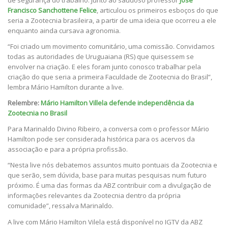
de segurança do trabalho. Junto ao saudoso professor
José
Francisco Sanchottene Felice
, articulou os primeiros esboços do que
seria a Zootecnia brasileira, a partir de uma ideia que ocorreu a ele
enquanto ainda cursava agronomia.
“Foi criado um movimento comunitário, uma comissão. Convidamos
todas as autoridades de Uruguaiana (RS) que quisessem se
envolver na criação. E eles foram junto conosco trabalhar pela
criação do que seria a primeira Faculdade de Zootecnia do Brasil”,
lembra Mário Hamilton durante a live.
Relembre:
Mário Hamilton Villela defende independência da
Zootecnia no Brasil
Para Marinaldo Divino Ribeiro, a conversa com o professor Mário
Hamilton pode ser considerada histórica para os acervos da
associação e para a própria profissão.
“Nesta live nós debatemos assuntos muito pontuais da Zootecnia e
que serão, sem dúvida, base para muitas pesquisas num futuro
próximo. É uma das formas da ABZ contribuir com a divulgação de
informações relevantes da Zootecnia dentro da própria
comunidade”, ressalva Marinaldo.
A live com Mário Hamilton Vilela está disponível no IGTV da ABZ