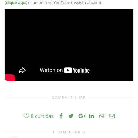
(
clique aqui
) e também no YouTube (assista abaixo).
COMPARTILHAR
8
curtidas
1 COMENTÁRIO