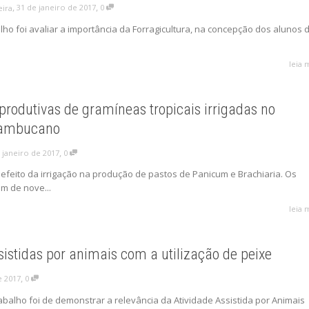
,
,
31 de janeiro de 2017
0
eira
lho foi avaliar a importância da Forragicultura, na concepção dos alunos 
leia 
 produtivas de gramíneas tropicais irrigadas no
nambucano
,
 janeiro de 2017
0
 efeito da irrigação na produção de pastos de Panicum e Brachiaria. Os
am de nove...
leia 
sistidas por animais com a utilização de peixe
,
e 2017
0
abalho foi de demonstrar a relevância da Atividade Assistida por Animais