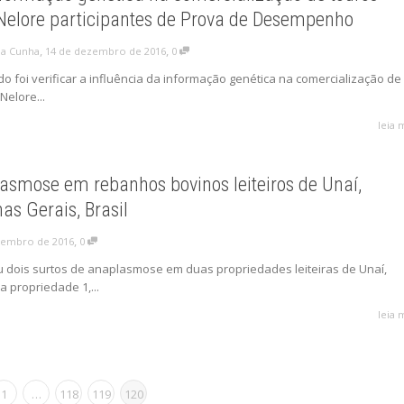
 Nelore participantes de Prova de Desempenho
,
,
14 de dezembro de 2016
0
da Cunha
o foi verificar a influência da informação genética na comercialização de
Nelore...
leia 
asmose em rebanhos bovinos leiteiros de Unaí,
as Gerais, Brasil
,
vembro de 2016
0
dois surtos de anaplasmose em duas propriedades leiteiras de Unaí,
a propriedade 1,...
leia 
1
…
118
119
120