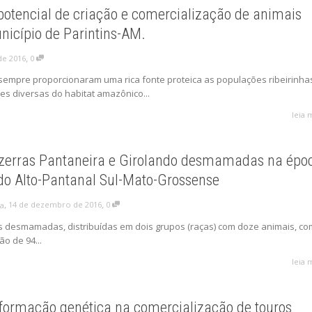
potencial de criação e comercialização de animais
unicípio de Parintins-AM.
,
de 2016
0
 sempre proporcionaram uma rica fonte proteica as populações ribeirinha
es diversas do habitat amazônico...
leia 
erras Pantaneira e Girolando desmamadas na épo
do Alto-Pantanal Sul-Mato-Grossense
,
,
14 de dezembro de 2016
0
ra
as desmamadas, distribuídas em dois grupos (raças) com doze animais, c
o de 94...
leia 
nformação genética na comercialização de touros