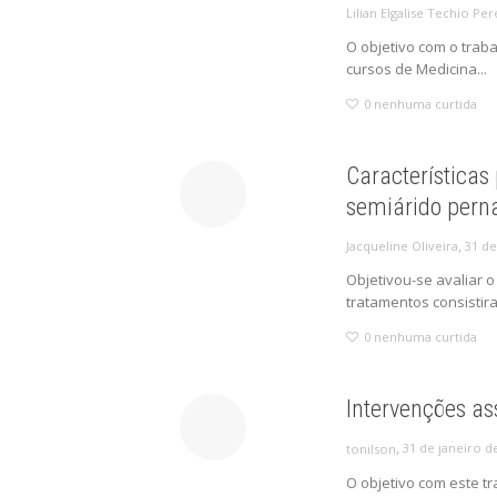
Lilian Elgalise Techio Per
O objetivo com o traba
cursos de Medicina...
0
nenhuma curtida
Características
semiárido per
,
31 de
Jacqueline Oliveira
Objetivou-se avaliar o
tratamentos consistir
0
nenhuma curtida
Intervenções as
,
31 de janeiro d
tonilson
O objetivo com este tr