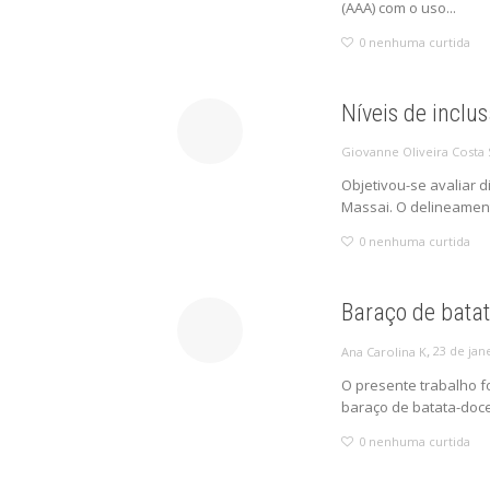
(AAA) com o uso...
0
nenhuma curtida
Níveis de incl
Giovanne Oliveira Costa
Objetivou-se avaliar d
Massai. O delineamento
0
nenhuma curtida
Baraço de bata
,
23 de jan
Ana Carolina K
O presente trabalho fo
baraço de batata-doce
0
nenhuma curtida