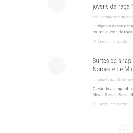
jovens da raça
Ana Caroline Rodrigues 
O objetivo desse estud
touros jovens da raça 
0
nenhuma curtida
Surtos de anapl
Noroeste de Min
,
23 de no
Jullyana Souza
O estudo acompanhou 
Minas Gerais, Brasil. N
0
nenhuma curtida
«