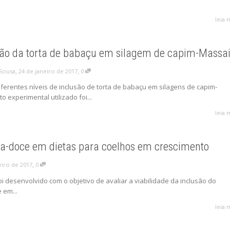
leia 
usão da torta de babaçu em silagem de capim-Massa
,
,
24 de janeiro de 2017
0
 Sousa
iferentes níveis de inclusão de torta de babaçu em silagens de capim-
 experimental utilizado foi...
leia 
ta-doce em dietas para coelhos em crescimento
,
eiro de 2017
0
i desenvolvido com o objetivo de avaliar a viabilidade da inclusão do
 em...
leia 