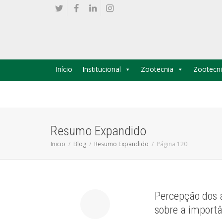
Início
Institucional
Zootecnia
Zootecni
Resumo Expandido
Inicio
Blog
Resumo Expandido
Página 120
Percepção dos a
sobre a importâ