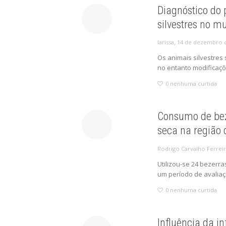
Diagnóstico do 
silvestres no m
,
14 de dezembro 
larissa
Os animais silvestres
no entanto modificaçõ
0
nenhuma curtida
Consumo de bez
seca na região 
Rodrigo Carvalho Ferrei
Utilizou-se 24 bezerr
um período de avaliaçã
0
nenhuma curtida
Influência da i