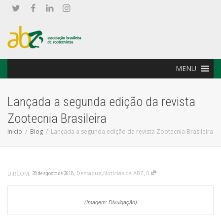
MENU
Lançada a segunda edição da revista
Zootecnia Brasileira
Inicio
Blog
Lançada a segunda edição da revista Zootecnia Brasileira
,
,
,
Destaque
,
Notícias da ABZ
0
DIRCOM
28 de agosto de 2018
(Imagem: Divulgação)