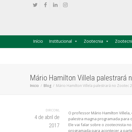
Início
Institucional
Zootecnia
Zootecni
Mário Hamilton Villela palestrará
Inicio
Blog
Mário Hamilton Villela palestrará no Zootec 
,
DIRCOM
O professor Mário Hamilton Villela,
4 de abril de
palestra magna programada para o ú
Ele vai falar sobre o zootecnista n
2017
programada para acontecer a parti