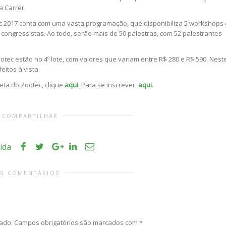
a Carrer.
tec 2017 conta com uma vasta programação, que disponibiliza 5 workshops 
 congressistas. Ao todo, serão mais de 50 palestras, com 52 palestrantes
otec estão no 4º lote, com valores que variam entre R$ 280 e R$ 590. Nest
itos à vista.
eta do Zootec, clique
aqui
. Para se inscrever,
aqui
.
COMPARTILHAR
ida
0 COMENTÁRIOS
ado.
Campos obrigatórios são marcados com
*