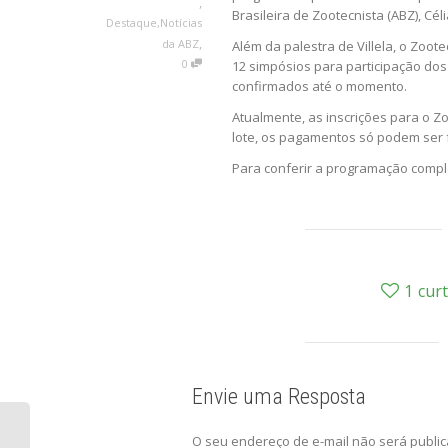
,
Brasileira de Zootecnista (ABZ), Céli
Destaque
,
Notícias
,
da ABZ
Além da palestra de Villela, o Zoo
0
12 simpósios para participação dos
confirmados até o momento.
Atualmente, as inscrições para o Zo
lote, os pagamentos só podem ser fe
Para conferir a programação compl
1
curt
Envie uma Resposta
O seu endereço de e-mail não será public