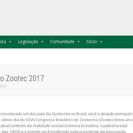
sta
Legislação
Comunidade
Sócio
 no Zootec 2017
2017
 considerado um dos pais da Zootecnia no Brasil, será a atração principal 
ltimo dia do XXVII Congresso Brasileiro de Zootecnia (Zootec) deste ano
o atual contexto da realidade socioeconômica brasileira. A palestra está
r das 10h30 e o evento será moderado pela presidente da Associação