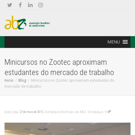
MENU
Minicursos no Zootec aproximam
estudantes do mercado de trabalho
Inicio
Blog
Minicursos no Zootec aproximam estudantes do
mercado de trabalho
,
,
,
Destaque
,
Notícias da ABZ
,
Destaque
0
DIRCOM
27 de maio de 2015