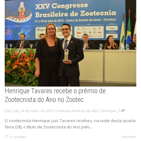
Henrique Tavares recebe o prêmio de
Zootecnista do Ano no Zootec
,
,
,
28 de maio de 2015
Destaque
,
Notícias da ABZ
,
Destaque
2
DIRCOM
O zootecnista Henrique Luis Tavares recebeu, na noite desta quarta
feira (28), o título de Zootecnista do Ano pelo...
leia mais
4
curtidas