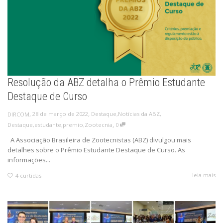
Resolução da ABZ detalha o Prêmio Estudante
Destaque de Curso
,
,
28 de março de 2022
Destaque
,
Notícias da ABZ
,
DIRCOM
,
Destaque
,
estudante
,
premio
,
Zootecnia
0
A Associação Brasileira de Zootecnistas (ABZ) divulgou mais
detalhes sobre o Prêmio Estudante Destaque de Curso. As
informações...
leia mais
4
curtidas