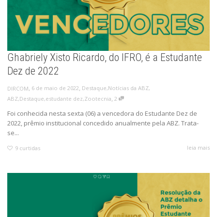
Ghabriely Xisto Ricardo, do IFRO, é a Estudante
Dez de 2022
,
,
6 de maio de 2022
Destaque
,
Notícias da ABZ
,
DIRCOM
,
ABZ
,
Destaque
,
estudante dez
,
Zootecnia
2
Foi conhecida nesta sexta (06) a vencedora do Estudante Dez de
2022, prêmio institucional concedido anualmente pela ABZ. Trata-
se...
leia mais
9
curtidas