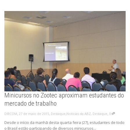
Minicursos no Zootec aproximam estudantes do
mercado de trabalho
,
,
,
27 de maio de 2015
Destaque
,
Notícias da ABZ
,
Destaque
0
DIRCOM
Desde o início da manhã desta quarta feira (27), estudantes de todo
o Brasil estão participando de diversos minicursos...