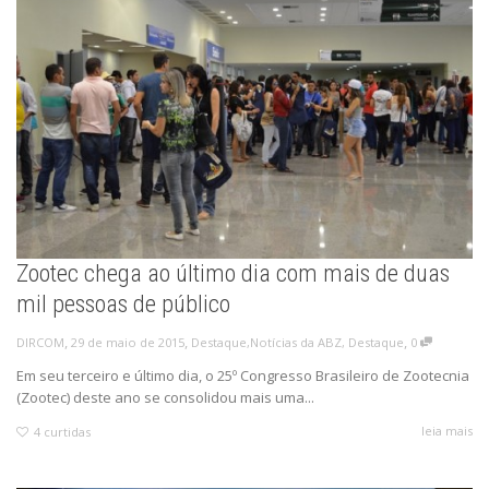
Zootec chega ao último dia com mais de duas
mil pessoas de público
,
,
,
29 de maio de 2015
Destaque
,
Notícias da ABZ
,
Destaque
0
DIRCOM
Em seu terceiro e último dia, o 25º Congresso Brasileiro de Zootecnia
(Zootec) deste ano se consolidou mais uma...
leia mais
4
curtidas