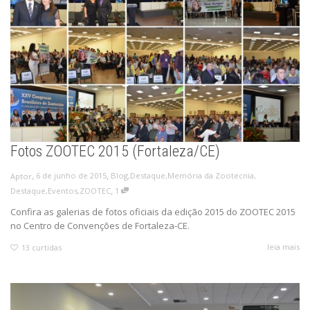
Fotos ZOOTEC 2015 (Fortaleza/CE)
,
,
6 de junho de 2015
Blog
,
Destaque
,
Memória da Zootecnia
,
Aptor
,
Destaque
,
Eventos
,
ZOOTEC
1
Confira as galerias de fotos oficiais da edição 2015 do ZOOTEC 2015
no Centro de Convenções de Fortaleza-CE.
leia mais
13
curtidas