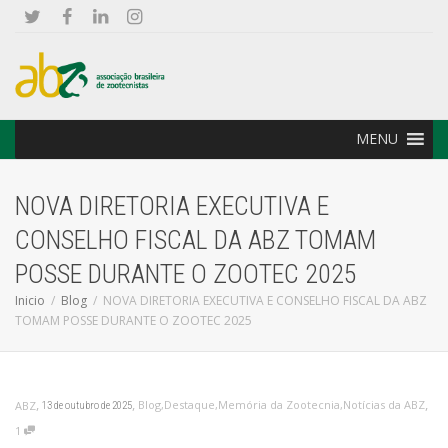
MENU
NOVA DIRETORIA EXECUTIVA E
CONSELHO FISCAL DA ABZ TOMAM
POSSE DURANTE O ZOOTEC 2025
Inicio
Blog
NOVA DIRETORIA EXECUTIVA E CONSELHO FISCAL DA ABZ
TOMAM POSSE DURANTE O ZOOTEC 2025
,
,
,
Blog
,
Destaque
,
Memória da Zootecnia
,
Notícias da ABZ
ABZ
13 de outubro de 2025
1