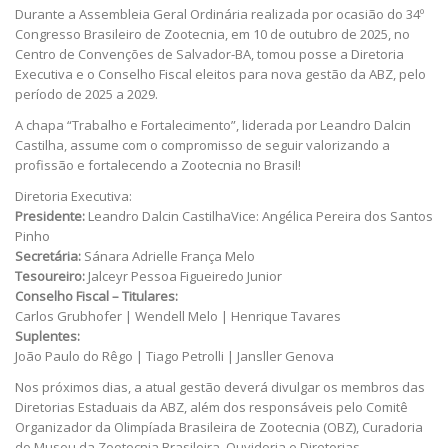
Durante a Assembleia Geral Ordinária realizada por ocasião do 34º
Congresso Brasileiro de Zootecnia, em 10 de outubro de 2025, no
Centro de Convenções de Salvador-BA, tomou posse a Diretoria
Executiva e o Conselho Fiscal eleitos para nova gestão da ABZ, pelo
período de 2025 a 2029.
A chapa “Trabalho e Fortalecimento”, liderada por Leandro Dalcin
Castilha, assume com o compromisso de seguir valorizando a
profissão e fortalecendo a Zootecnia no Brasil!
Diretoria Executiva:
Presidente:
Leandro Dalcin CastilhaVice: Angélica Pereira dos Santos
Pinho
Secretária:
Sánara Adrielle França Melo
Tesoureiro:
Jalceyr Pessoa Figueiredo Junior
Conselho Fiscal – Titulares:
Carlos Grubhofer | Wendell Melo | Henrique Tavares
Suplentes:
João Paulo do Rêgo | Tiago Petrolli | Jansller Genova
Nos próximos dias, a atual gestão deverá divulgar os membros das
Diretorias Estaduais da ABZ, além dos responsáveis pelo Comitê
Organizador da Olimpíada Brasileira de Zootecnia (OBZ), Curadoria
do Museu da Zootecnia Brasileira, Ouvidoria e Diretorias